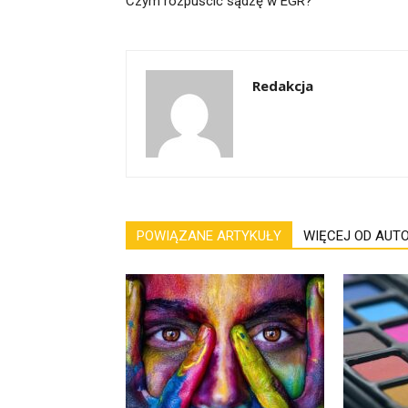
Czym rozpuścić sądzę w EGR?
Redakcja
POWIĄZANE ARTYKUŁY
WIĘCEJ OD AUT