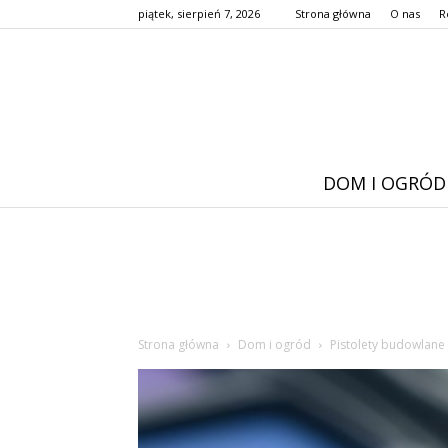
piątek, sierpień 7, 2026
Strona główna
O nas
R
DOM I OGRÓD
Strona główna
Dom i ogród
Pistolety budowlane