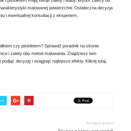
 i pistoletem mają swoje zalety i wady. Wybór zależy od
 charakterystyki malowanej powierzchni. Ostateczna decyzja
u i ewentualnej konsultacji z ekspertem.
ałkiem czy pistoletem? Sprawdź poradnik na stronie
różnice i zalety obu metod malowania. Znajdziesz tam
odjąć decyzję i osiągnąć najlepsze efekty. Kliknij tutaj,
ter
Następny artykuł