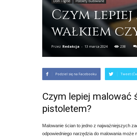
Dom i ogród
Pistolety budowlane
Czym lepie
wałkiem czy
Przez
Redakcja
-
13 marca 2024
238
Podziel się na Facebooku
Tweet (Ćw
Czym lepiej malować 
pistoletem?
Malowanie ścian to jedno z najważniejszych 
odpowiedniego narzędzia do malowania może 