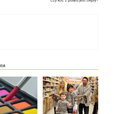
Czy koc z polaru jest ciepły?
ORA