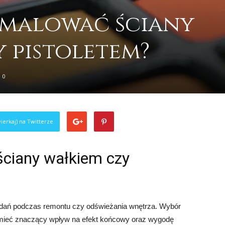
j malować ściany
 pistoletem?
0
ierkaj) na Twitterze
ściany wałkiem czy
zadań podczas remontu czy odświeżania wnętrza. Wybór
mieć znaczący wpływ na efekt końcowy oraz wygodę