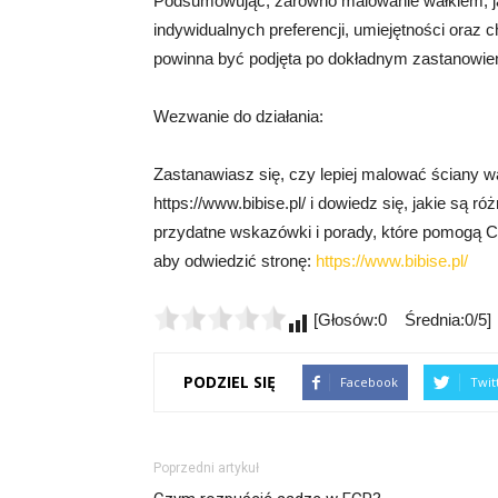
Podsumowując, zarówno malowanie wałkiem, jak
indywidualnych preferencji, umiejętności oraz
powinna być podjęta po dokładnym zastanowieni
Wezwanie do działania:
Zastanawiasz się, czy lepiej malować ściany w
https://www.bibise.pl/ i dowiedz się, jakie są 
przydatne wskazówki i porady, które pomogą Ci p
aby odwiedzić stronę:
https://www.bibise.pl/
[Głosów:0 Średnia:0/5]
PODZIEL SIĘ
Facebook
Twit
Poprzedni artykuł