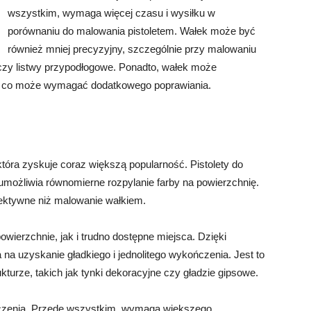
wszystkim, wymaga więcej czasu i wysiłku w
porównaniu do malowania pistoletem. Wałek może być
również mniej precyzyjny, szczególnie przy malowaniu
i czy listwy przypodłogowe. Ponadto, wałek może
e, co może wymagać dodatkowego poprawiania.
óra zyskuje coraz większą popularność. Pistolety do
możliwia równomierne rozpylanie farby na powierzchnię.
efektywne niż malowanie wałkiem.
ierzchnie, jak i trudno dostępne miejsca. Dzięki
 na uzyskanie gładkiego i jednolitego wykończenia. Jest to
turze, takich jak tynki dekoracyjne czy gładzie gipsowe.
iczenia. Przede wszystkim, wymaga większego