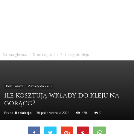
Strona główna
Dom i ogród
Pistolety do kleju
Dom i ogród
Pistolety do kleju
Ile kosztują wkłady do kleju na
gorąco?
Przez
Redakcja
-
30 października 2024
460
0