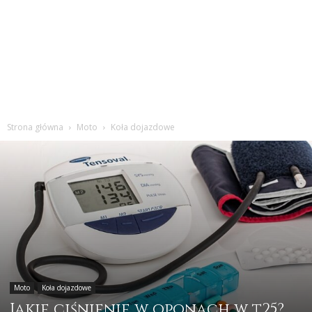
Strona główna
Moto
Koła dojazdowe
Moto
Koła dojazdowe
Jakie ciśnienie w oponach w t25?