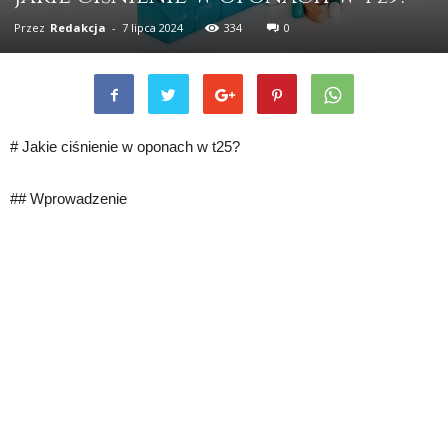
Przez
Redakcja
-
7 lipca 2024
334
0
# Jakie ciśnienie w oponach w t25?
## Wprowadzenie