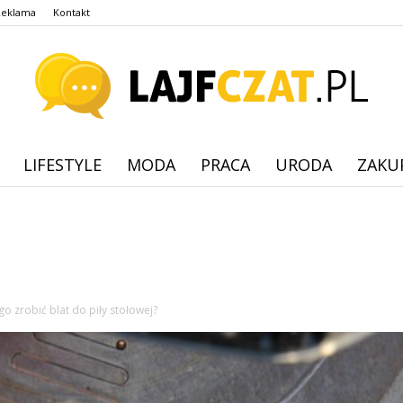
Reklama
Kontakt
LIFESTYLE
MODA
PRACA
URODA
ZAKU
lajfczat.pl
go zrobić blat do piły stołowej?