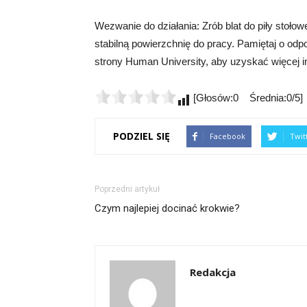
Wezwanie do działania: Zrób blat do piły stołow
stabilną powierzchnię do pracy. Pamiętaj o od
strony Human University, aby uzyskać więcej i
[Głosów:0 Średnia:0/5]
PODZIEL SIĘ
Facebook
Twit
Poprzedni artykuł
Czym najlepiej docinać krokwie?
Redakcja