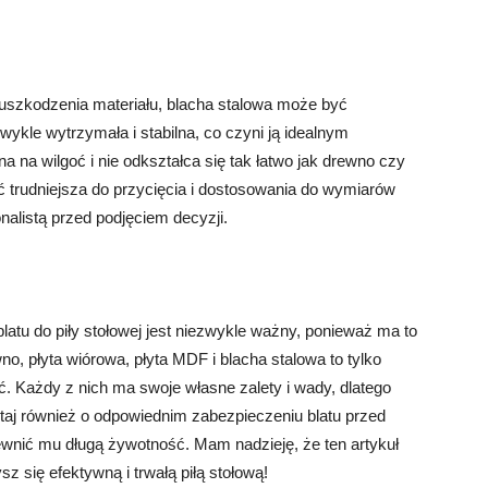
a uszkodzenia materiału, blacha stalowa może być
ykle wytrzymała i stabilna, co czyni ją idealnym
na na wilgoć i nie odkształca się tak łatwo jak drewno czy
 trudniejsza do przycięcia i dostosowania do wymiarów
onalistą przed podjęciem decyzji.
atu do piły stołowej jest niezwykle ważny, ponieważ ma to
o, płyta wiórowa, płyta MDF i blacha stalowa to tylko
ć. Każdy z nich ma swoje własne zalety i wady, dlatego
taj również o odpowiednim zabezpieczeniu blatu przed
ewnić mu długą żywotność. Mam nadzieję, że ten artykuł
 się efektywną i trwałą piłą stołową!