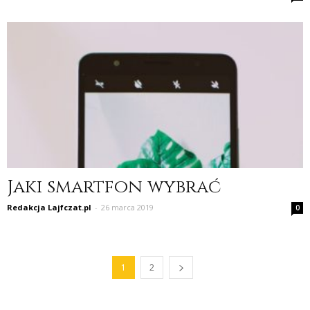
Jaki smartfon wybrać
Redakcja Lajfczat.pl
-
26 marca 2019
0
1
2