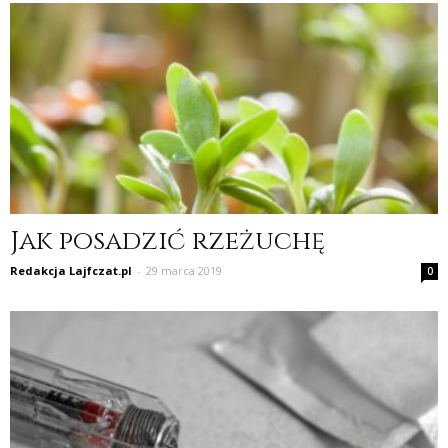
Jak posadzić rzeżuchę
Redakcja Lajfczat.pl
-
29 marca 2019
0