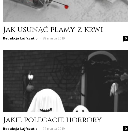
Jak usunąć plamy z krwi
Redakcja Lajfczat.pl
-
28 marca 2019
0
Jakie polecacie horrory
Redakcja Lajfczat.pl
-
27 marca 2019
0