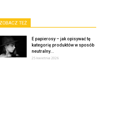
ZOBACZ TEŻ
E papierosy – jak opisywać tę
kategorię produktów w sposób
neutralny...
25 kwietnia 2026