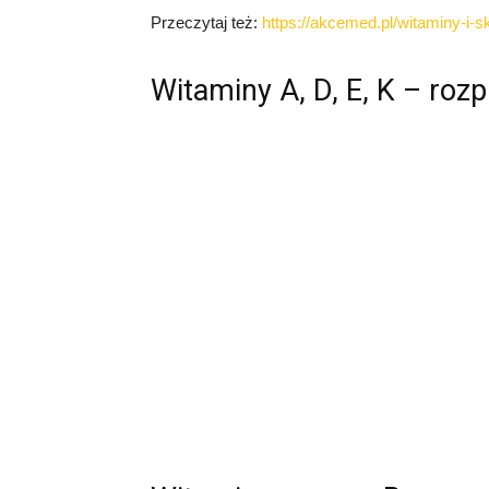
Przeczytaj też:
https://akcemed.pl/witaminy-i-s
Witaminy A, D, E, K – roz