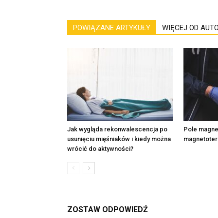
POWIĄZANE ARTYKUŁY
WIĘCEJ OD AUT
Jak wygląda rekonwalescencja po
Pole magne
usunięciu mięśniaków i kiedy można
magnetoter
wrócić do aktywności?
ZOSTAW ODPOWIEDŹ