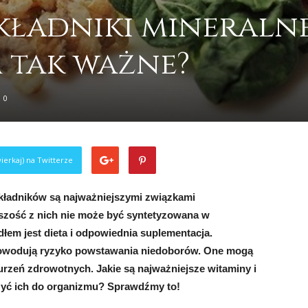
kładniki mineralne
ą tak ważne?
0
ierkaj) na Twitterze
składników są najważniejszymi związkami
szość z nich nie może być syntetyzowana w
łem jest dieta i odpowiednia suplementacja.
powodują ryzyko powstawania niedoborów. One mogą
rzeń zdrowotnych. Jakie są najważniejsze witaminy i
czyć ich do organizmu? Sprawdźmy to!