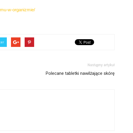
hromu-w-organizmie/
ter
Następny artykuł
Polecane tabletki nawilżające skórę