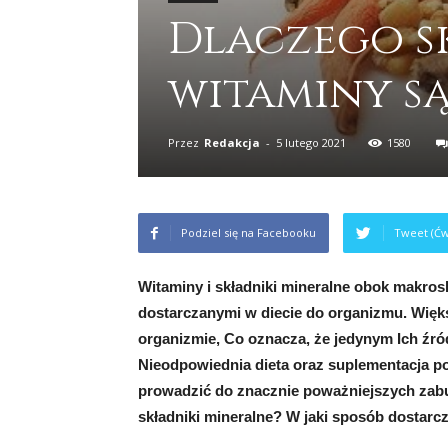
Dlaczego s
witaminy s
Przez
Redakcja
-
5 lutego 2021
1580
Podziel się na Facebooku
Tweet (Ćw
Witaminy i składniki mineralne obok makro
dostarczanymi w diecie do organizmu. Więk
organizmie, Co oznacza, że jedynym Ich źród
Nieodpowiednia dieta oraz suplementacja 
prowadzić do znacznie poważniejszych zabu
składniki mineralne? W jaki sposób dostar