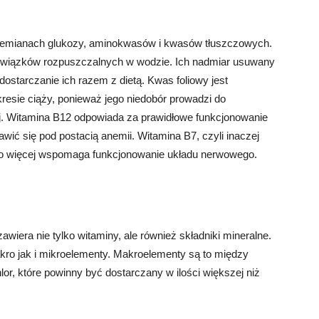
rzemianach glukozy, aminokwasów i kwasów tłuszczowych.
związków rozpuszczalnych w wodzie. Ich nadmiar usuwany
ostarczanie ich razem z dietą. Kwas foliowy jest
resie ciąży, ponieważ jego niedobór prowadzi do
. Witamina B12 odpowiada za prawidłowe funkcjonowanie
awić się pod postacią anemii. Witamina B7, czyli inaczej
 co więcej wspomaga funkcjonowanie układu nerwowego.
awiera nie tylko witaminy, ale również składniki mineralne.
o jak i mikroelementy. Makroelementy są to między
lor, które powinny być dostarczany w ilości większej niż