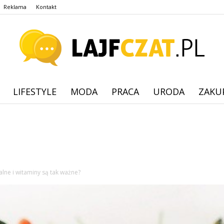
Reklama
Kontakt
LIFESTYLE
MODA
PRACA
URODA
ZAKU
lajfczat.pl
alne i witaminy są tak ważne?