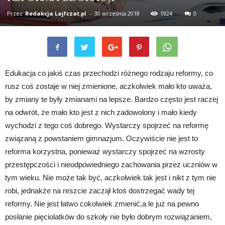
Przez
Redakcja Lajfczat.pl
-
30 września 2018
1924
0
Edukacja co jakiś czas przechodzi różnego rodzaju reformy, co
rusz coś zostaje w niej zmienione, aczkolwiek mało kto uważa,
by zmiany te były zmianami na lepsze. Bardzo często jest raczej
na odwrót, że mało kto jest z nich zadowolony i mało kiedy
wychodzi z tego coś dobrego. Wystarczy spojrzeć na reformę
związaną z powstaniem gimnazjum. Oczywiście nie jest to
reforma korzystna, ponieważ wystarczy spojrzeć na wzrosty
przestępczości i nieodpowiedniego zachowania przez uczniów w
tym wieku. Nie może tak być, aczkolwiek tak jest i nikt z tym nie
robi, jednakże na reszcie zaczął ktoś dostrzegać wady tej
reformy. Nie jest łatwo cokolwiek zmienić,a le już na pewno
posłanie pięciolatków do szkoły nie było dobrym rozwiązaniem,